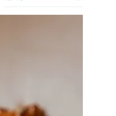
d’ail gingembre frais 200 g de pois chiches...