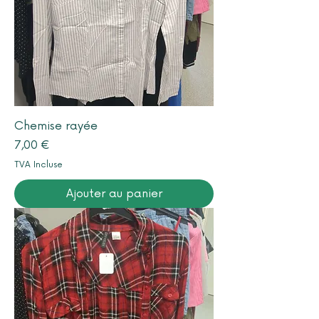
Chemise rayée
Prix
7,00 €
TVA Incluse
Ajouter au panier