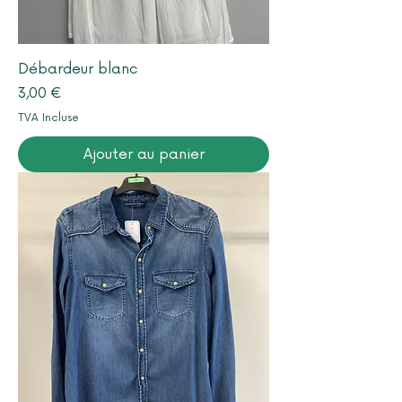
Débardeur blanc
Prix
3,00 €
TVA Incluse
Ajouter au panier