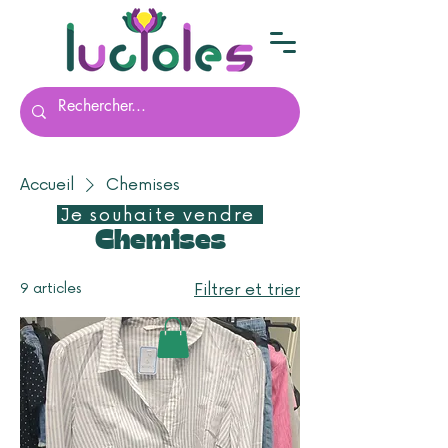
Accueil
Chemises
Je souhaite vendre
Chemises
9 articles
Filtrer et trier