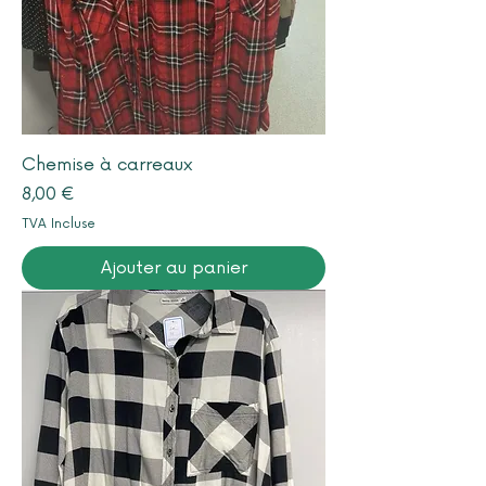
Chemise à carreaux
Prix
8,00 €
TVA Incluse
Ajouter au panier