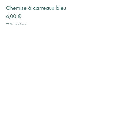
Chemise à carreaux bleu
Prix
6,00 €
TVA Incluse
Ajouter au panier