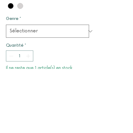
Genre
*
Quantité
*
Il ne reste que 1 article(s) en stock
Ajouter au panier
Made in Italy
Noire et grise
© 2025 par LUCYOLES - Association d'intérêt général
à caractère humanitaire