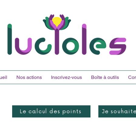
ueil
Nos actions
Inscrivez-vous
Boîte à outils
Con
Le calcul des points
Je souhait