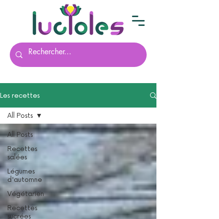
Les recettes
All Posts
All Posts
Recettes
salées
Légumes
d'automne
Végétarien
Recettes
sucrées