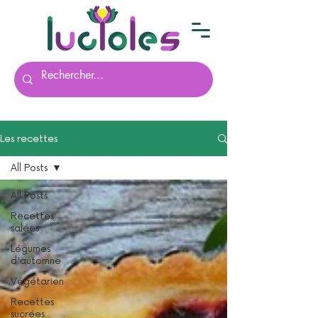
Les recettes
All Posts
All Posts
Recettes
salées
Légumes
d'automne
Végétarien
Recettes
sucrées