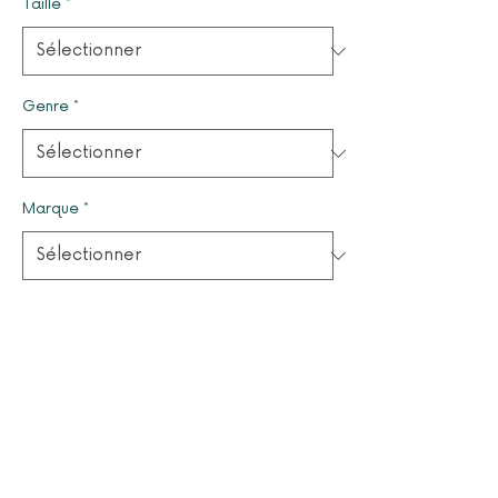
Taille
*
Genre
*
Marque
*
Quantité
*
Il ne reste que 1 article(s) en stock
Ajouter au panier