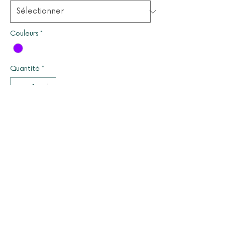
Couleurs
*
Quantité
*
Il ne reste que 1 article(s) en stock
Ajouter au panier
© 2025 par LUCYOLES - Association d'intérêt général
à caractère humanitaire
Mentions légales
Nous contacter