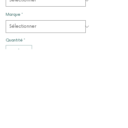
Marque
*
Quantité
*
Il ne reste que 1 article(s) en stock
Ajouter au panier
© 2025 par LUCYOLES - Association d'intérêt général
à caractère humanitaire
Mentions légales
Nous contacter