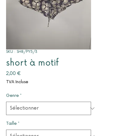
SKU : SH8/PY5/3
short à motif
Prix
2,00 €
TVA Incluse
Genre
*
Taille
*