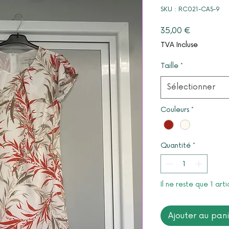
SKU : RC021-CAS-9
Prix
35,00 €
TVA Incluse
Taille
*
Sélectionner
Couleurs
*
Quantité
*
Il ne reste que 1 arti
Ajouter au pan