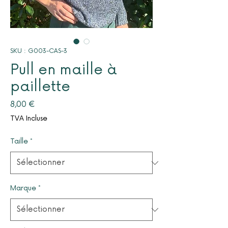
SKU : G003-CAS-3
Pull en maille à
paillette
Prix
8,00 €
TVA Incluse
Taille
*
Marque
*