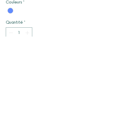
Couleurs
*
Quantité
*
Il ne reste que 1 article(s) en stock
Ajouter au panier
© 2025 par LUCYOLES - Association d'intérêt général
à caractère humanitaire
Mentions légales
Nous contacter