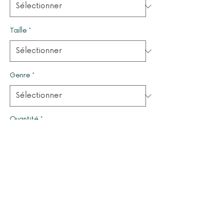
Taille
*
Genre
*
Quantité
*
Il ne reste que 1 article(s) en stock
Ajouter au panier
© 2025 par LUCYOLES - Association d'intérêt général