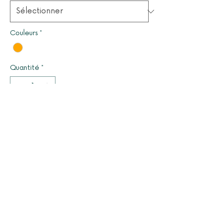
Couleurs
*
Quantité
*
Il ne reste que 1 article(s) en stock
Ajouter au panier
© 2025 par LUCYOLES - Association d'intérêt général
à caractère humanitaire
Mentions légales
Nous contacter