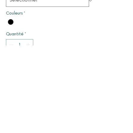
Couleurs
*
Quantité
*
Il ne reste que 1 article(s) en stock
Ajouter au panier
© 2025 par LUCYOLES - Association d'intérêt général
à caractère humanitaire
Mentions légales
Nous contacter