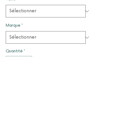
Marque
*
Quantité
*
Il ne reste que 1 article(s) en stock
Ajouter au panier
© 2025 par LUCYOLES - Association d'intérêt général
à caractère humanitaire
Mentions légales
Nous contacter