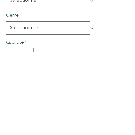
Genre
*
Quantité
*
Il ne reste que 1 article(s) en stock
Ajouter au panier
© 2025 par LUCYOLES - Association d'intérêt général
à caractère humanitaire
Mentions légales
Nous contacter