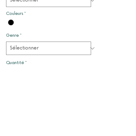
Couleurs
*
Genre
*
Quantité
*
Il ne reste que 1 article(s) en stock
Ajouter au panier
© 2025 par LUCYOLES - Association d'intérêt général
à caractère humanitaire