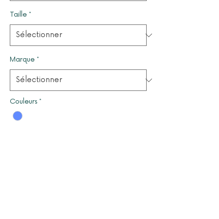
Taille
*
Marque
*
Couleurs
*
Quantité
*
Il ne reste que 1 article(s) en stock
Ajouter au panier