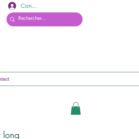
Connexion
tact
 long