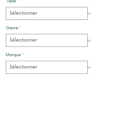
Taille
*
Genre
*
Marque
*
Quantité
*
Il ne reste que 1 article(s) en stock
Ajouter au panier