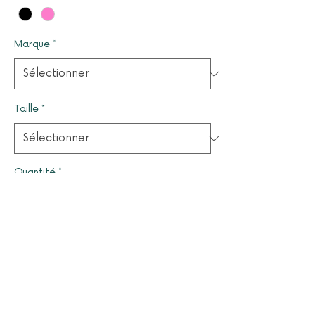
Marque
*
Taille
*
Quantité
*
Il ne reste que 1 article(s) en stock
Ajouter au panier
© 2025 par LUCYOLES - Association d'intérêt général