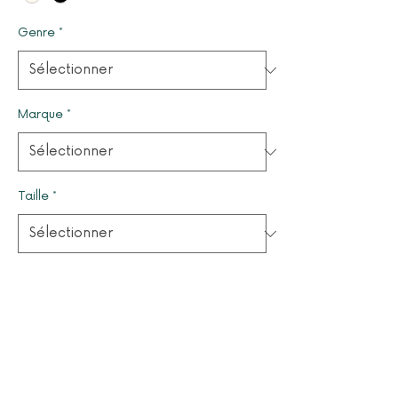
Genre
*
Marque
*
Taille
*
Quantité
*
Il ne reste que 1 article(s) en stock
Ajouter au panier