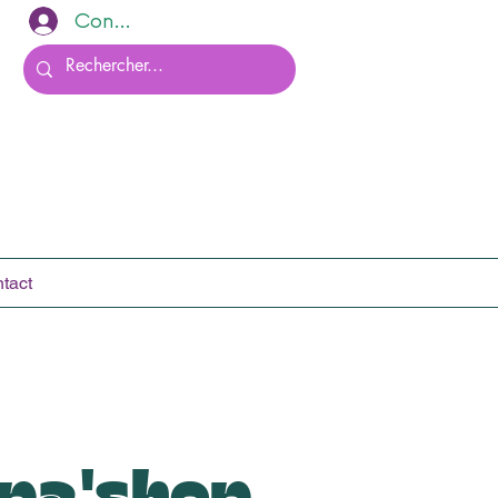
Connexion
tact
pa'shop