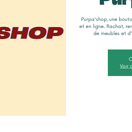
Purpa'shop, une bouti
et en ligne. Rachat, r
de meubles et d'
O
Voir