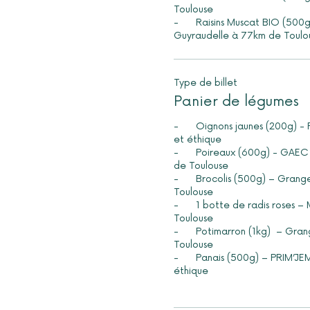
Toulouse 

-	Raisins Muscat BIO (500g) - Ferme de 
Type de billet
Panier de légumes
-	Oignons jaunes (200g) - Prim’jem grossiste local 
et éthique 

-	Poireaux (600g) - GAEC Pierre Blanche à 23 km 
de Toulouse 

-	Brocolis (500g) – Grangeron à 12km de 
Toulouse 

-	1 botte de radis roses – Michel Salès à 5km de 
Toulouse 

-	Potimarron (1kg)  – Grangeron à 12km de 
Toulouse 

-	Panais (500g) – PRIM’JEM grossiste local et 
éthique 
