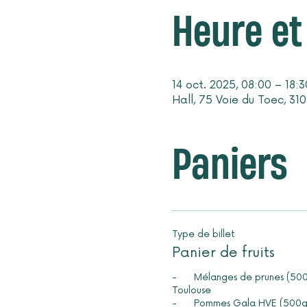
Heure et 
14 oct. 2025, 08:00 – 18:3
Hall, 75 Voie du Toec, 31
Paniers
Type de billet
Panier de fruits
-	Mélanges de prunes (500g) FITOU à 63 km de 
Toulouse 

-	Pommes Gala HVE (500g) - Fitou à 63 km de 