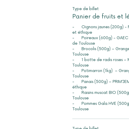
Type de billet
Panier de fruits et 
-	Oignons jaunes (200g) - Prim’jem grossiste local 
et éthique

-	Poireaux (600g) - GAEC Pierre Blanche à 23 km 
de Toulouse

-	Brocolis (500g) – Grangeron à 12km de 
Toulouse 

-	1 botte de radis roses – Michel Salès à 5km de 
Toulouse 

-	Potimarron (1kg)  – Grangeron à 12km de 
Toulouse 

-	Panais (500g) – PRIM’JEM grossiste local et 
éthique 

-	Raisins muscat BIO (500g) – Rigal à 77 km de 
Toulouse 

-	Pommes Gala HVE (500g) – Fitou à 63 km de 
Toulouse
Type de billet