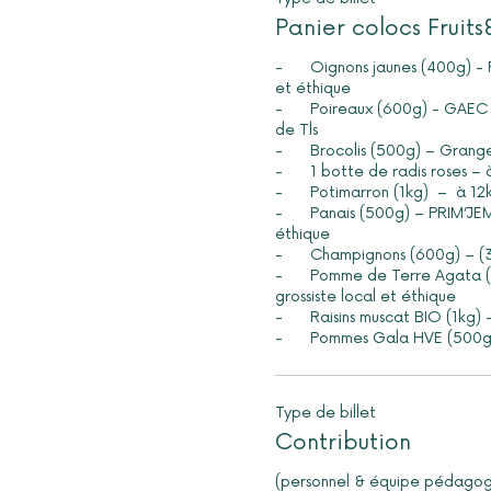
Panier colocs Fruit
-	Oignons jaunes (400g) - Prim’jem grossiste local 
et éthique

-	Poireaux (600g) - GAEC Pierre Blanche à 23 km 
de Tls

-	Brocolis (500g) – Grangeron à 12km de Tls

-	1 botte de radis roses – à 5km de Tls

-	Potimarron (1kg)  –  à 12km de Tls

-	Panais (500g) – PRIM’JEM grossiste local et 
éthique 

-	Champignons (600g) – (31) 

-	Pomme de Terre Agata (1kg) - Prim’jem 
grossiste local et éthique

-	Raisins muscat BIO (1kg) – Rigal à 77 km de Tls

-	Pommes Gala HVE (500g)
Type de billet
Contribution
(personnel & équipe pédagog