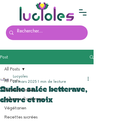
Post
All Posts
Lucyoles
All Posts
23 mars 2025
1 min de lecture
Quiche salée betterave,
Recettes salées
chèvre et noix
Légumes d'automne
Végétarien
Recettes sucrées