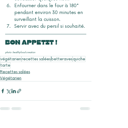
Enfourner dans le four à 180° 
pendant environ 30 minutes en 
surveillant la cuisson. 
Servir avec du persil si souhaité.
BON APPETIT !
photo :healthyfood creation
végétarien
recettes salées
betteraves
quiche
tarte
Recettes salées
Végétarien
Posts récents
Voir tout